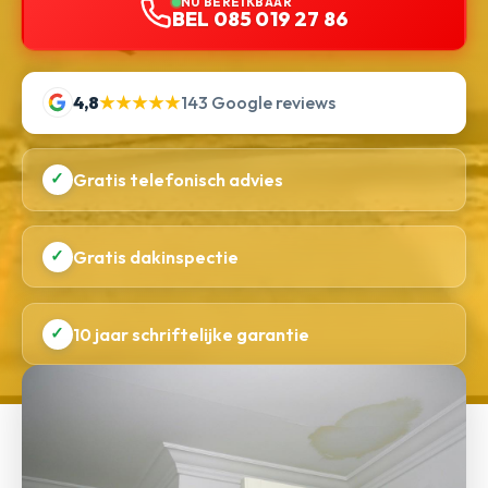
NU BEREIKBAAR
BEL 085 019 27 86
4,8
★★★★★
143 Google reviews
✓
Gratis telefonisch advies
✓
Gratis dakinspectie
✓
10 jaar schriftelijke garantie