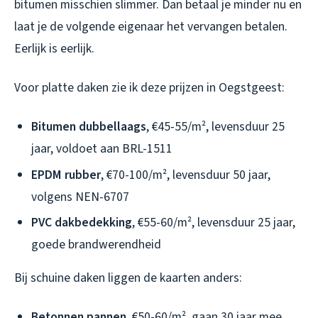
bitumen misschien slimmer. Dan betaal je minder nu en
laat je de volgende eigenaar het vervangen betalen.
Eerlijk is eerlijk.
Voor platte daken zie ik deze prijzen in Oegstgeest:
Bitumen dubbellaags
, €45-55/m², levensduur 25
jaar, voldoet aan BRL-1511
EPDM rubber
, €70-100/m², levensduur 50 jaar,
volgens NEN-6707
PVC dakbedekking
, €55-60/m², levensduur 25 jaar,
goede brandwerendheid
Bij schuine daken liggen de kaarten anders:
Betonnen pannen
, €50-60/m², gaan 30 jaar mee,