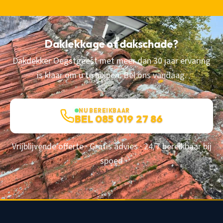
Daklekkage of dakschade?
Dakdekker Oegstgeest met meer dan 30 jaar ervaring
is klaar om u te helpen. Bel ons vandaag.
NU BEREIKBAAR
BEL 085 019 27 86
Vrijblijvende offerte · Gratis advies · 24/7 bereikbaar bij
spoed