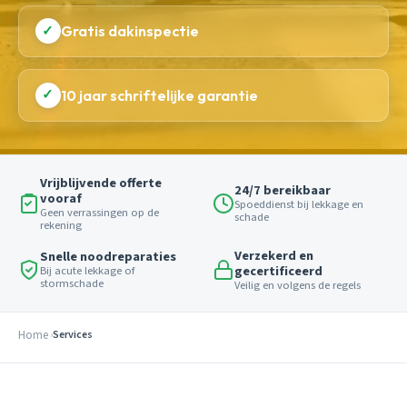
✓
Gratis dakinspectie
✓
10 jaar schriftelijke garantie
Vrijblijvende offerte
24/7 bereikbaar
vooraf
Spoeddienst bij lekkage en
Geen verrassingen op de
schade
rekening
Verzekerd en
Snelle noodreparaties
gecertificeerd
Bij acute lekkage of
stormschade
Veilig en volgens de regels
Home
Services