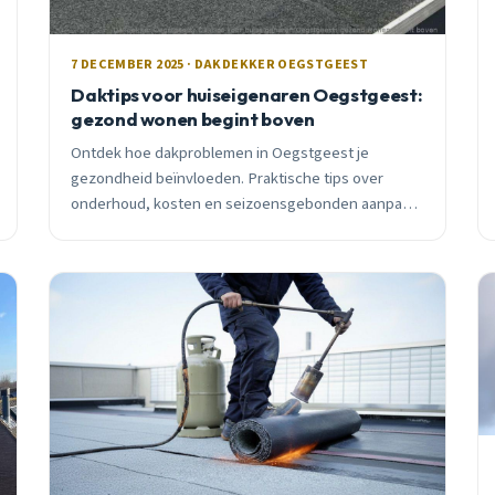
7 DECEMBER 2025 · DAKDEKKER OEGSTGEEST
Daktips voor huiseigenaren Oegstgeest:
gezond wonen begint boven
Ontdek hoe dakproblemen in Oegstgeest je
gezondheid beïnvloeden. Praktische tips over
onderhoud, kosten en seizoensgebonden aanpak
van een lokale dakdekker met 15 jaar ervaring.