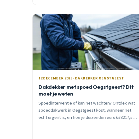
12 DECEMBER 2025 · DAKDEKKER OEGSTGEEST
Dakdekker met spoed Oegstgeest? Dit
moet je weten
Spoedinterventie of kan het wachten? Ontdek wat
spoeddakwerk in Oegstgeest kost, wanneer het
echt urgent is, en hoe je duizenden euro&#8217;s
vervolgschade voorkomt met de juiste timing.