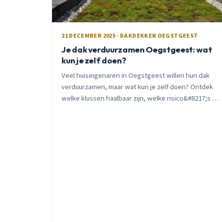
21 DECEMBER 2025 · DAKDEKKER OEGSTGEEST
Je dak verduurzamen Oegstgeest: wat
kun je zelf doen?
Veel huiseigenaren in Oegstgeest willen hun dak
verduurzamen, maar wat kun je zelf doen? Ontdek
welke klussen haalbaar zijn, welke risico&#8217;s je
loopt, en wanneer je echt een vakman nodig hebt.