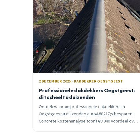
2 DECEMBER 2025 · DAKDEKKER OEGSTGEEST
Professionele dakdekkers Oegstgeest:
dit scheelt u duizenden
Ontdek waarom professionele dakdekkers in
Oegstgeest u duizenden euro&#8217;s besparen.
Concrete kostenanalyse toont €8.040 voordeel over
20 jaar door garanties, energiebesparing en
voorkomen van schade.