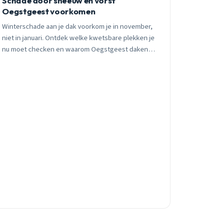
Schade door sneeuw en vorst
Oegstgeest voorkomen
Winterschade aan je dak voorkom je in november,
niet in januari. Ontdek welke kwetsbare plekken je
nu moet checken en waarom Oegstgeest daken
extra aandacht vragen.