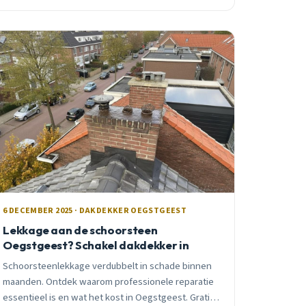
goedkoper is dan genezen, met praktische tips
voor ons lokale klimaat.
6 DECEMBER 2025 · DAKDEKKER OEGSTGEEST
Lekkage aan de schoorsteen
Oegstgeest? Schakel dakdekker in
Schoorsteenlekkage verdubbelt in schade binnen
maanden. Ontdek waarom professionele reparatie
essentieel is en wat het kost in Oegstgeest. Gratis