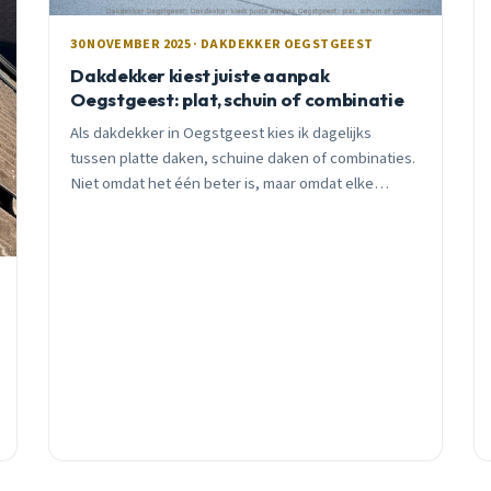
30 NOVEMBER 2025 · DAKDEKKER OEGSTGEEST
Dakdekker kiest juiste aanpak
Oegstgeest: plat, schuin of combinatie
Als dakdekker in Oegstgeest kies ik dagelijks
tussen platte daken, schuine daken of combinaties.
Niet omdat het één beter is, maar omdat elke
situatie anders is. Ontdek welke aanpak past bij
jouw woning.