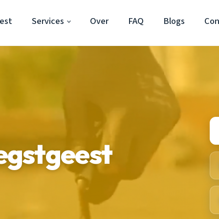
est
Services
Over
FAQ
Blogs
Con
egstgeest