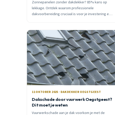
Zonnepanelen zonder dakdekker? 85% kans op
lekkage. Ontdek waarom professionele
dakvoorbereiding cruciaal is voor je investering en
hoe je €2.000-5.000 schade voorkomt.
11 OKTOBER 2025 · DAKDEKKER OEGSTGEEST
Dakschade door vuurwerk Oegstgeest?
Dit moet je weten
Vuurwerkschade aan je dak voorkom je met de