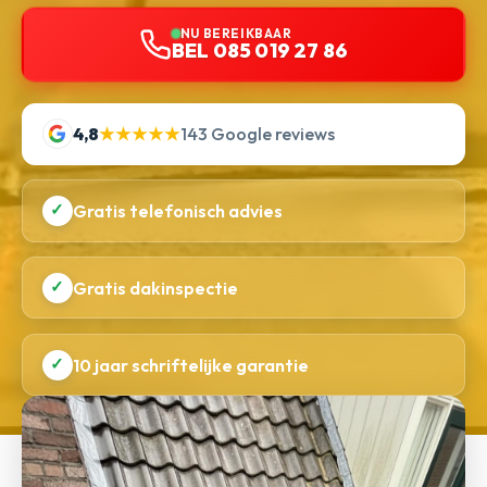
NU BEREIKBAAR
BEL 085 019 27 86
4,8
★★★★★
143 Google reviews
✓
Gratis telefonisch advies
✓
Gratis dakinspectie
✓
10 jaar schriftelijke garantie